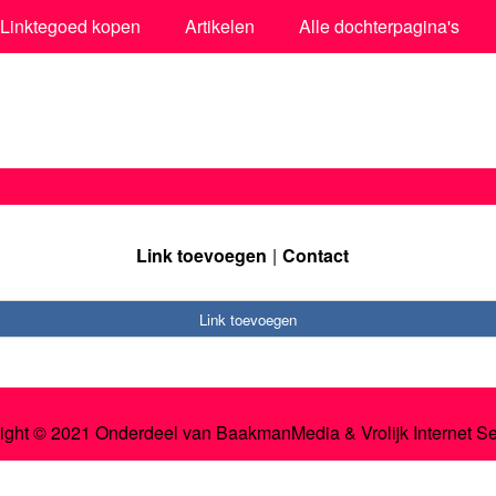
Linktegoed kopen
Artikelen
Alle dochterpagina's
Link toevoegen
Contact
Link toevoegen
ight © 2021 Onderdeel van
BaakmanMedia
&
Vrolijk Internet S