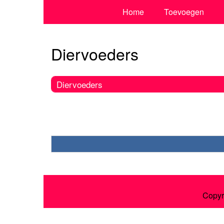
Home
Toevoegen
Diervoeders
Diervoeders
Copyr